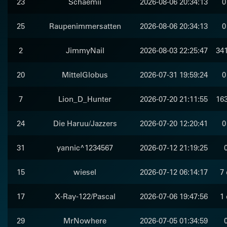
23
Schaemii
2026-08-06 20:34:13
0
25
Raupenimmersatten
2026-08-06 20:34:13
0
2
JimmyNail
2026-08-03 22:25:47
341
20
MittelGlobus
2026-07-31 19:59:24
0
7
Lion_D_Hunter
2026-07-20 21:11:55
163
24
Die Haruu/Jazzers
2026-07-20 12:20:41
0
31
yannic^1234567
2026-07-12 21:19:25
15
wiesel
2026-07-12 06:14:17
7 
17
X-Ray-122/Pascal
2026-07-06 19:47:56
1 
29
MrNowhere
2026-07-05 01:34:59