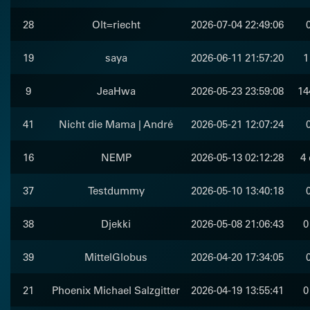
28
Olt=riecht
2026-07-04 22:49:06
19
saya
2026-06-11 21:57:20
1
9
JeaHwa
2026-05-23 23:59:08
14
41
Nicht die Mama | André
2026-05-21 12:07:24
16
NEMP
2026-05-13 02:12:28
4 
37
Testdummy
2026-05-10 13:40:18
38
Djekki
2026-05-08 21:06:43
0
39
MittelGlobus
2026-04-20 17:34:05
21
Phoenix Michael Salzgitter
2026-04-19 13:55:41
0