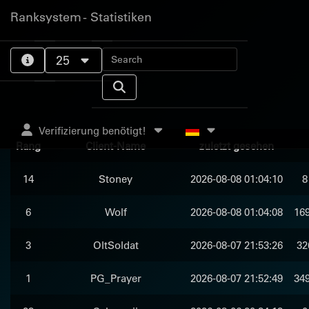
Ranksystem - Statistiken
25
Verifizierung benötigt!
Rang
Client-Name
zuletzt gesehen
14
Stoney
2026-08-08 01:04:10
8
6
Wolf
2026-08-08 01:04:08
169
3
OltSoldat
2026-08-07 21:53:26
32
1
PG_Prayer
2026-08-07 21:52:49
349