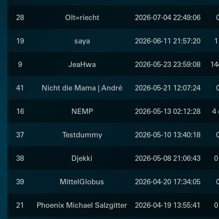
28
Olt=riecht
2026-07-04 22:49:06
19
saya
2026-06-11 21:57:20
1
9
JeaHwa
2026-05-23 23:59:08
14
41
Nicht die Mama | André
2026-05-21 12:07:24
16
NEMP
2026-05-13 02:12:28
4 
37
Testdummy
2026-05-10 13:40:18
38
Djekki
2026-05-08 21:06:43
0
39
MittelGlobus
2026-04-20 17:34:05
21
Phoenix Michael Salzgitter
2026-04-19 13:55:41
0