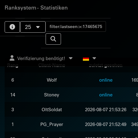
Ranksystem - Statistiken
25
Verifizierung benötigt!
Rang
Client-Name
zuletzt gesehen
6
Wolf
online
169
14
Stoney
online
3
OltSoldat
2026-08-07 21:53:26
32
1
PG_Prayer
2026-08-07 21:52:49
349