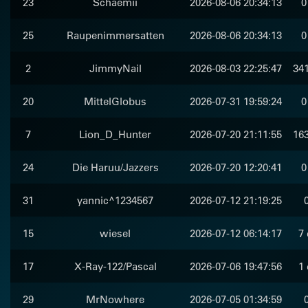
23
Schaemii
2026-08-06 20:34:13
0
25
Raupenimmersatten
2026-08-06 20:34:13
0
2
JimmyNail
2026-08-03 22:25:47
341
20
MittelGlobus
2026-07-31 19:59:24
0
7
Lion_D_Hunter
2026-07-20 21:11:55
163
24
Die Haruu/Jazzers
2026-07-20 12:20:41
0
31
yannic^1234567
2026-07-12 21:19:25
15
wiesel
2026-07-12 06:14:17
7 
17
X-Ray-122/Pascal
2026-07-06 19:47:56
1 
29
MrNowhere
2026-07-05 01:34:59