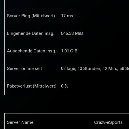
Server Ping (Mittelwert)
17 ms
Eingehende Daten insg.
545.33 MiB
Ausgehende Daten insg.
1.01 GiB
Server online seit
02
Tage,
10
Stunden,
12
Min.,
56
Se
Paketverlust (Mittelwert)
0 %
Server Name
Crazy-eSports