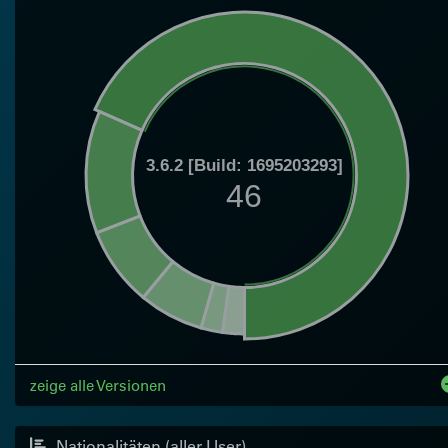
3.6.2 [Build: 1695203293]
46
zeige alle Versionen
Nationalitäten (aller User)