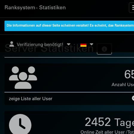
Ranksystem - Statistiken
Die Informationen auf dieser Seite scheinen veraltet! Es scheint, das Ranksyste
Server Statistiken
Verifizierung benötigt!
6
Anzahl Us
zeige Liste aller User
2452
Tag
Online Zeit aller User / Tot