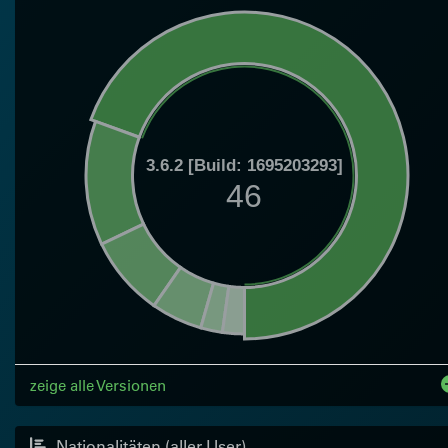
3.6.2 [Build: 1695203293]
46
zeige alle Versionen
Nationalitäten (aller User)