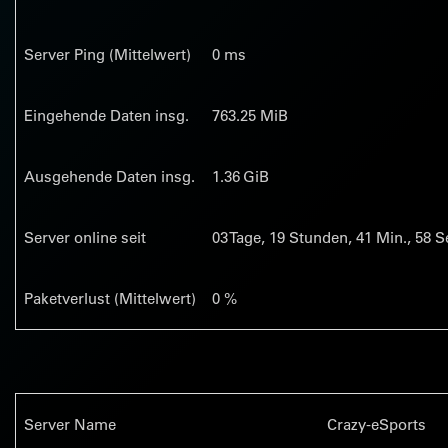
Server Ping (Mittelwert)
0 ms
Eingehende Daten insg.
763.25 MiB
Ausgehende Daten insg.
1.36 GiB
Server online seit
03
Tage,
19
Stunden,
41
Min.,
58
Se
Paketverlust (Mittelwert)
0 %
Server Name
Crazy-eSports