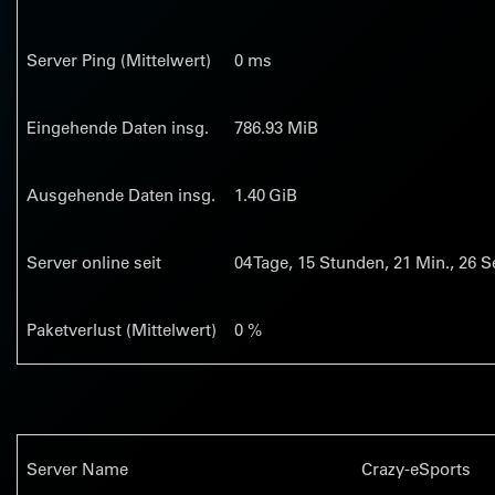
Server Ping (Mittelwert)
0 ms
Eingehende Daten insg.
786.93 MiB
Ausgehende Daten insg.
1.40 GiB
Server online seit
04
Tage,
15
Stunden,
21
Min.,
27
Se
Paketverlust (Mittelwert)
0 %
Server Name
Crazy-eSports