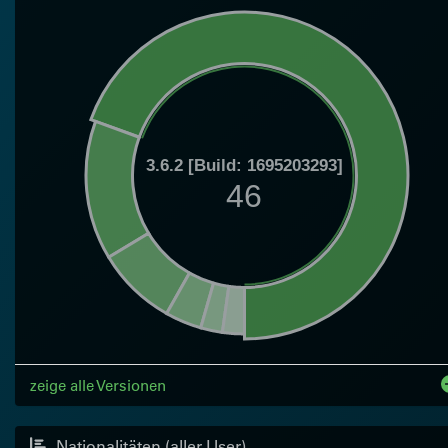
3.6.2 [Build: 1695203293]
46
zeige alle Versionen
Nationalitäten (aller User)