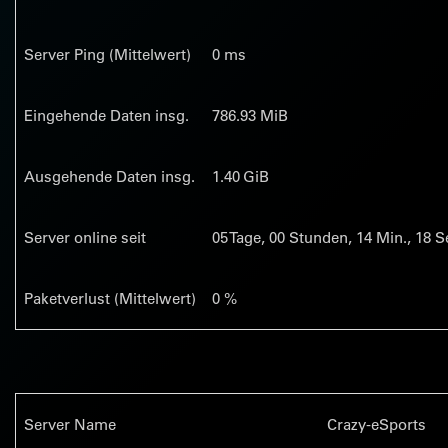
Server Ping (Mittelwert)
0 ms
Eingehende Daten insg.
786.93 MiB
Ausgehende Daten insg.
1.40 GiB
Server online seit
05
Tage,
00
Stunden,
14
Min.,
18
Se
Paketverlust (Mittelwert)
0 %
Server Name
Crazy-eSports