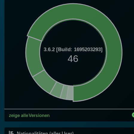
3.6.2 [Build: 1695203293]
46
zeige alle Versionen
Nationalitäten (aller User)