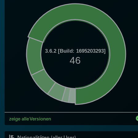
3.6.2 [Build: 1695203293]
46
zeige alle Versionen
Nationalitäten (aller User)