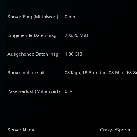
Server Ping (Mittelwert)
0 ms
Eingehende Daten insg.
763.25 MiB
Ausgehende Daten insg.
1.36 GiB
Server online seit
03
Tage,
19
Stunden,
08
Min.,
58
Se
Paketverlust (Mittelwert)
0 %
Server Name
Crazy-eSports