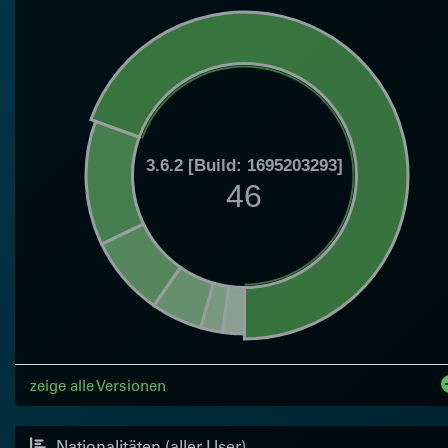
3.6.2 [Build: 1695203293]
46
zeige alle Versionen
Nationalitäten (aller User)