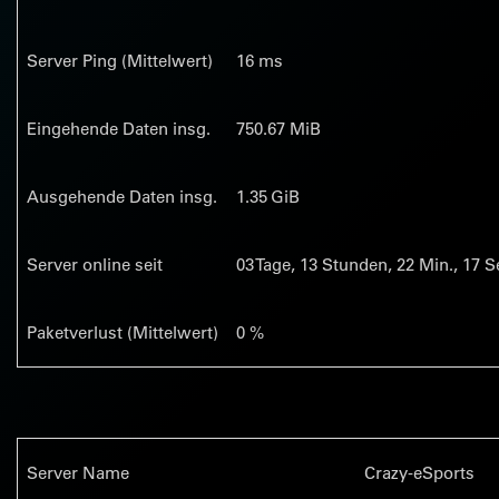
Server Ping (Mittelwert)
16 ms
Eingehende Daten insg.
750.67 MiB
Ausgehende Daten insg.
1.35 GiB
Server online seit
03
Tage,
13
Stunden,
22
Min.,
18
Se
Paketverlust (Mittelwert)
0 %
Server Name
Crazy-eSports