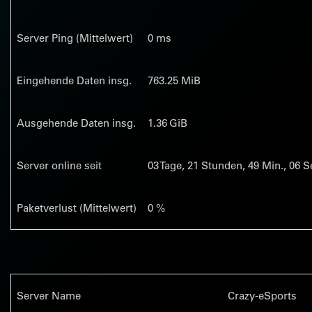
Server Ping (Mittelwert)
0 ms
Eingehende Daten insg.
763.25 MiB
Ausgehende Daten insg.
1.36 GiB
Server online seit
03
Tage,
21
Stunden,
49
Min.,
06
Se
Paketverlust (Mittelwert)
0 %
Server Name
Crazy-eSports