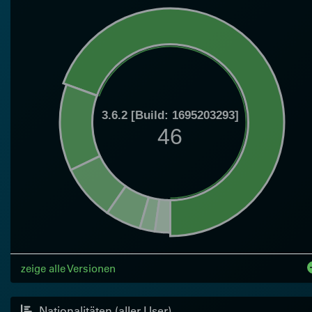
3.6.2 [Build: 1695203293]
46
zeige alle Versionen
Nationalitäten (aller User)