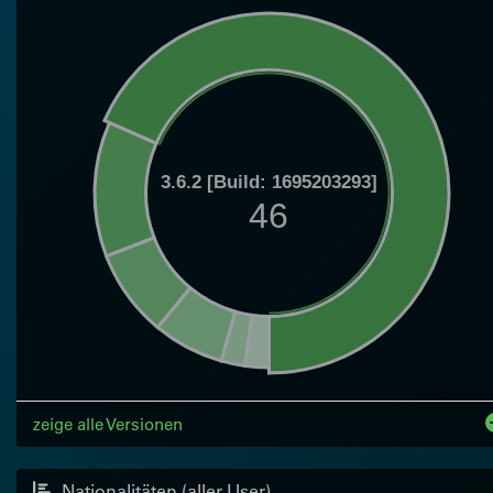
3.6.2 [Build: 1695203293]
46
zeige alle Versionen
Nationalitäten (aller User)