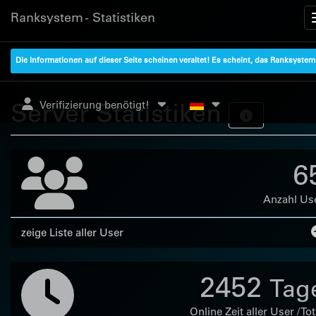
Ranksystem - Statistiken
Die Informationen auf dieser Seite scheinen veraltet! Es scheint, das Ranksyste
Server Statistiken
Verifizierung benötigt!
6
Anzahl Us
zeige Liste aller User
2452
Tag
Online Zeit aller User / Tot