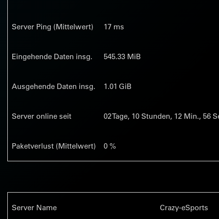
Server Ping (Mittelwert)
17 ms
Eingehende Daten insg.
545.33 MiB
Ausgehende Daten insg.
1.01 GiB
Server online seit
02
Tage,
10
Stunden,
12
Min.,
56
Se
Paketverlust (Mittelwert)
0 %
Server Name
Crazy-eSports