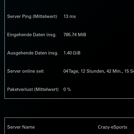
Server Ping (Mittelwert)
13 ms
Eingehende Daten insg.
785.74 MiB
Ausgehende Daten insg.
1.40 GiB
Server online seit
04
Tage,
12
Stunden,
42
Min.,
16
Se
Paketverlust (Mittelwert)
0 %
Server Name
Crazy-eSports