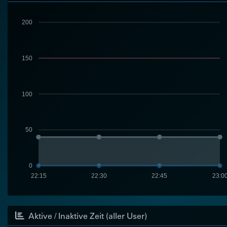
200
150
100
50
0
22:15
22:30
22:45
23:0
Aktive / Inaktive Zeit (aller User)