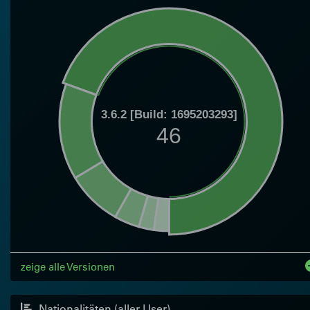
3.6.2 [Build: 1695203293]
46
zeige alle Versionen
Nationalitäten (aller User)